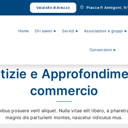
Piazza P. Annigoni, 9
Vai al sito di Arezzo
Home
Chi siamo ➤
Servizi ➤
Associazioni e gruppi ➤
Convenzioni ➤
tizie e Approfondime
commercio
ibus posuere velit aliquet. Nulla vitae elit libero, a phare
magnis dis parturient montes, nascetur ridiculus mus.