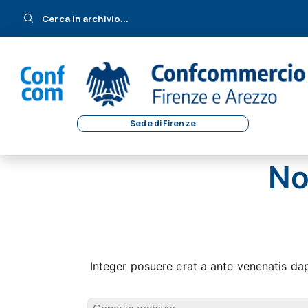
Cerca in archivio...
Sede di Firenze
No
Integer posuere erat a ante venenatis dap