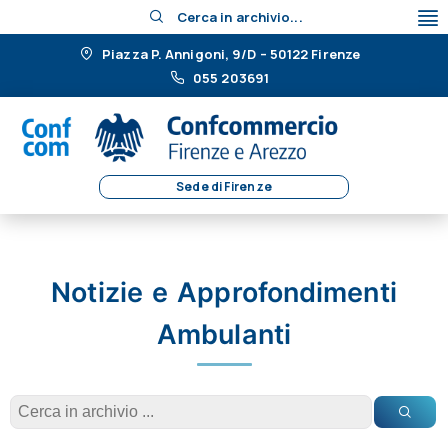
Cerca in archivio...
Piazza P. Annigoni, 9/D – 50122 Firenze
055 203691
Sede di Firenze
Notizie e Approfondimenti
Ambulanti