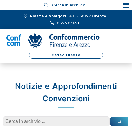
Cerca in archivio...
Piazza P. Annigoni, 9/D – 50122 Firenze
055 203691
Sede di Firenze
Notizie e Approfondimenti
Convenzioni