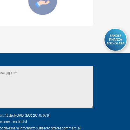
BANDI E
FINANZA
AGEVOLATA
(Art. 13 del RGPD (EU) 2016/679)
e sconti esclusivi.
 da essere informato sulle loro offerte commerciali.