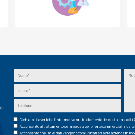
zo
Dichiaro di aver letto l’
Informativa
sul trattamento dei dati personali 
Acconsento al trattamento dei miei dati per offerte commerciali, novità 
Acconsento che i miei dati vengano comunicati ad altre aziende in modo