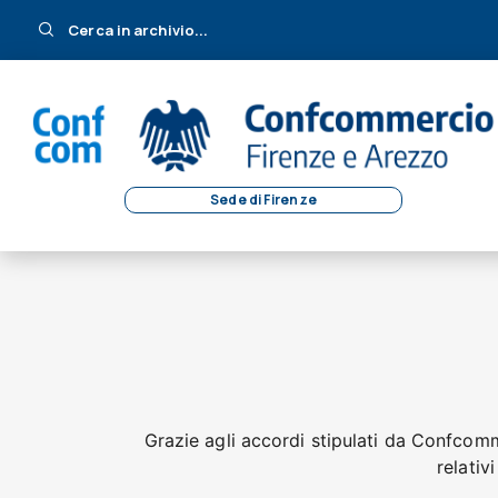
Cerca in archivio...
Sede di Firenze
Grazie agli accordi stipulati da Confcomme
relativ