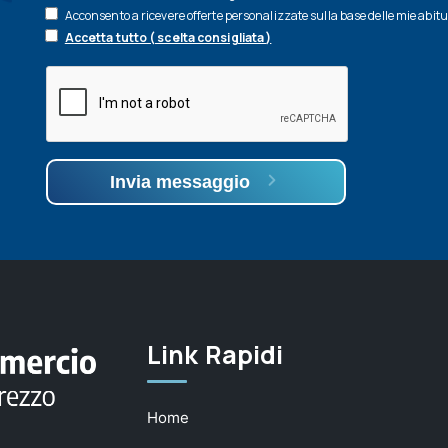
Acconsento a ricevere offerte personalizzate sulla base delle mie abit
Accetta tutto ( scelta consigliata )
Invia messaggio
Link Rapidi
Home