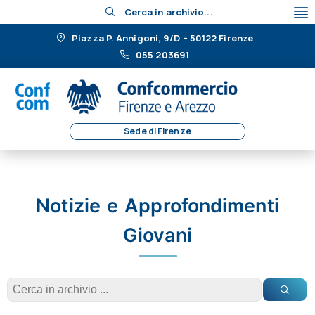
Cerca in archivio...
Piazza P. Annigoni, 9/D – 50122 Firenze
055 203691
Sede di Firenze
Notizie e Approfondimenti
Giovani