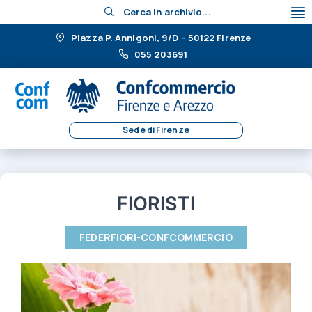
Cerca in archivio...
Piazza P. Annigoni, 9/D – 50122 Firenze
055 203691
Sede di Firenze
FIORISTI
FEDERFIORI-CONFCOMMERCIO