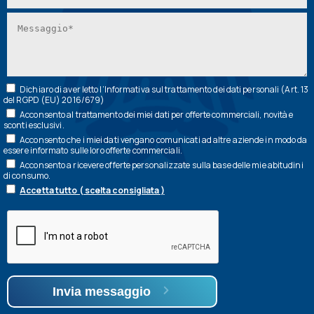
Dichiaro di aver letto l’
Informativa
sul trattamento dei dati personali (Art. 13
del RGPD (EU) 2016/679)
Acconsento al trattamento dei miei dati per offerte commerciali, novità e
sconti esclusivi.
Acconsento che i miei dati vengano comunicati ad altre aziende in modo da
essere informato sulle loro offerte commerciali.
Acconsento a ricevere offerte personalizzate sulla base delle mie abitudini
di consumo.
Accetta tutto ( scelta consigliata )
Invia messaggio