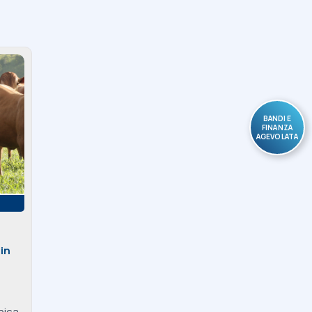
BANDI E
FINANZA
AGEVOLATA
 in
nica