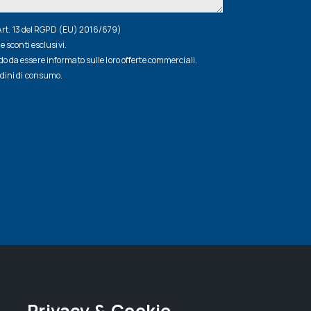
(Art. 13 del RGPD (EU) 2016/679)
e sconti esclusivi.
 da essere informato sulle loro offerte commerciali.
udini di consumo.
Privacy & Cookie