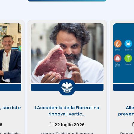
 sorrisi e
L'Accademia della Fiorentina
All
rinnova i vertic...
preven
26
22 luglio 2026
, migliaia
Marco Stabile è il nuovo
Recent