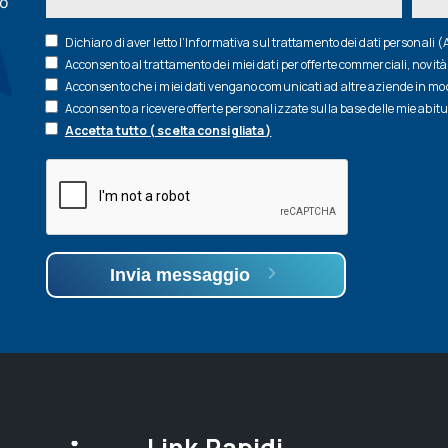
zo
Dichiaro di aver letto l’
Informativa
sul trattamento dei dati personali 
Acconsento al trattamento dei miei dati per offerte commerciali, novità 
Acconsento che i miei dati vengano comunicati ad altre aziende in modo
Acconsento a ricevere offerte personalizzate sulla base delle mie abit
Accetta tutto ( scelta consigliata )
Invia messaggio
Link Rapidi