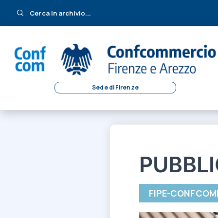
Cerca in archivio...
Sede di Firenze
PUBBLI
FIPE-CONFCOM