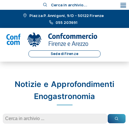
Cerca in archivio...
Piazza P. Annigoni, 9/D – 50122 Firenze
055 203691
Sede di Firenze
Notizie e Approfondimenti
Enogastronomia