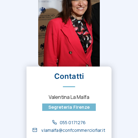
Contatti
Valentina La Malfa
Segreteria Firenze
055 0171276
v.lamalfa@confcommerciofiar.it