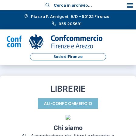
Cerca in archivio...
Piazza P. Annigoni, 9/D – 50122 Firenze
055 203691
Sede di Firenze
LIBRERIE
ALI-CONFCOMMERCIO
Chi siamo