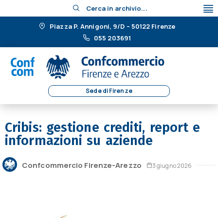
Cerca in archivio...
Piazza P. Annigoni, 9/D – 50122 Firenze
055 203691
Sede di Firenze
Cribis: gestione crediti, report e
informazioni su aziende
Confcommercio Firenze-Arezzo
3 giugno 2026