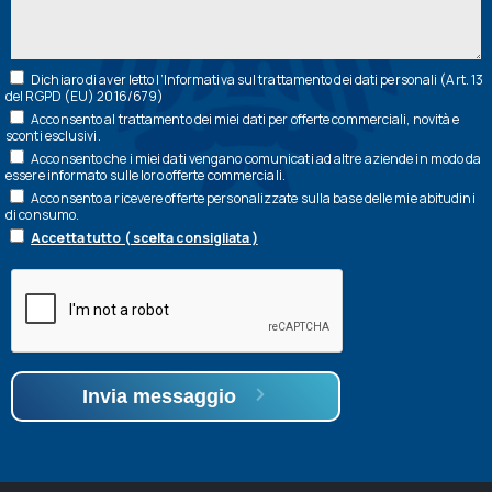
Dichiaro di aver letto l’
Informativa
sul trattamento dei dati personali (Art. 13
del RGPD (EU) 2016/679)
Acconsento al trattamento dei miei dati per offerte commerciali, novità e
sconti esclusivi.
Acconsento che i miei dati vengano comunicati ad altre aziende in modo da
essere informato sulle loro offerte commerciali.
Acconsento a ricevere offerte personalizzate sulla base delle mie abitudini
di consumo.
Accetta tutto ( scelta consigliata )
Invia messaggio