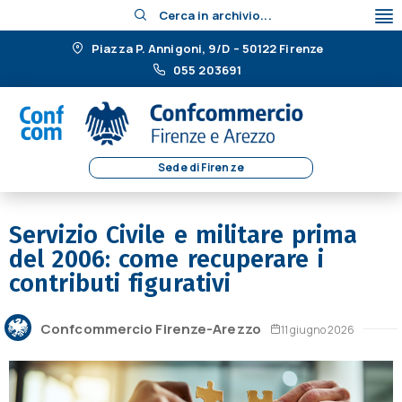
Cerca in archivio...
Piazza P. Annigoni, 9/D – 50122 Firenze
055 203691
Sede di Firenze
Servizio Civile e militare prima
del 2006: come recuperare i
contributi figurativi
Confcommercio Firenze-Arezzo
11 giugno 2026