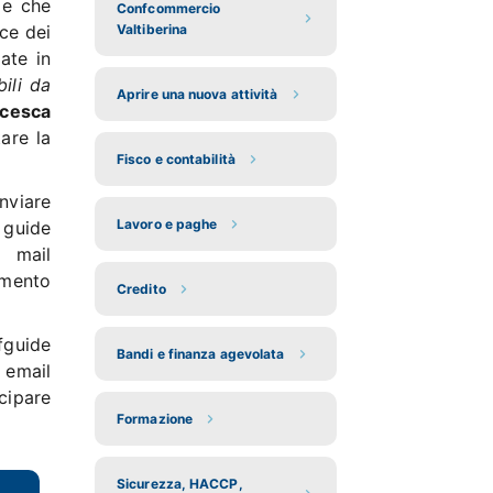
 e che
Confcommercio
uce dei
Valtiberina
ate in
ili da
Aprire una nuova attività
ncesca
are la
Fisco e contabilità
nviare
Lavoro e paghe
e guide
 mail
amento
Credito
fguide
Bandi e finanza agevolata
email
cipare
Formazione
Sicurezza, HACCP,