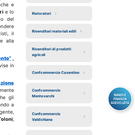
iche e
ri
e lo
Ristoratori
co del
endere
Rivenditori materiali edili
ti, il
e alla
Rivenditori di prodotti
agricoli
ento”
,
vise in
Confcommercio Casentino
azione
amente
Confcommercio
BANDI E
Montevarchi
he gli
FINANZA
AGEVOLATA
rando a
gente,
Confcommercio
oloni
,
Valdichiana