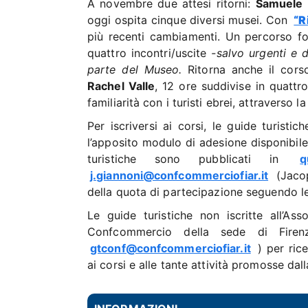
A novembre due attesi ritorni:
Samuele 
oggi ospita cinque diversi musei. Con
“R
più recenti cambiamenti. Un percorso for
quattro incontri/uscite
-salvo urgenti e 
parte del Museo.
Ritorna anche il cor
Rachel Valle
, 12 ore suddivise in quattr
familiarità con i turisti ebrei, attraverso l
Per iscriversi ai corsi, le guide turis
l’apposito modulo di adesione disponibile 
turistiche sono pubblicati in
q
j.giannoni@confcommerciofiar.it
(Jacop
della quota di partecipazione seguendo le
Le guide turistiche non iscritte all’A
Confcommercio della sede di Firen
gtconf@confcommerciofiar.it
) per ric
ai corsi e alle tante attività promosse da