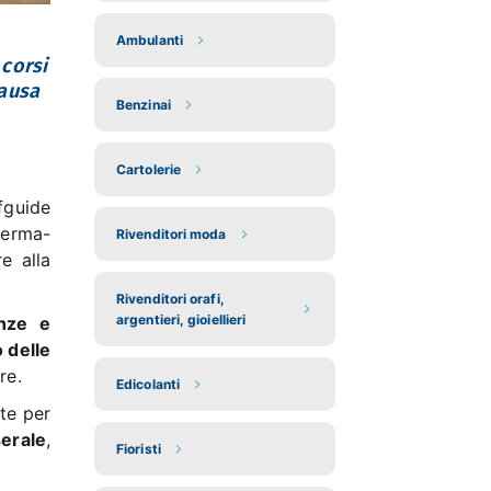
Ambulanti
 corsi
pausa
Benzinai
Cartolerie
fguide
ferma-
Rivenditori moda
e alla
Rivenditori orafi,
argentieri, gioiellieri
enze e
o delle
re.
Edicolanti
te per
serale
,
Fioristi