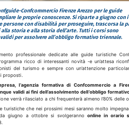
Confguide-Confcommercio Firenze Arezzo per le guide
pliare le proprie conoscenze. Si riparte a giugno con i
le persone con disabilità per proseguire, trascorsa la 
lla storia e alla storia dell’arte. Tutti i corsi sono
validi per assolvere all’obbligo formativo triennale.
ento professionale dedicate alle guide turistiche Con
gramma ricco di interessanti novità -e un’attesa ricon
onisti del turismo e sempre con un’attenzione particolar
mi proposti.
mpresa, l’agenzia formativa di Confcommercio a Fir
que validi ai fini dell’assolvimento dell’obbligo formativ
ione verrà rilasciato a chi frequenterà almeno l’80% delle o
ide turistiche che nei prossimi mesi saranno molto impegna
a da giugno a ottobre si svolgeranno
online in orario 
3.