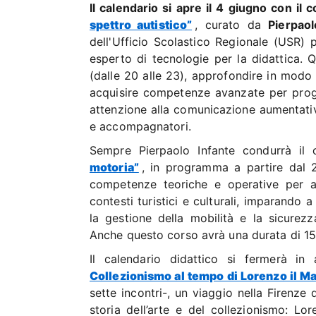
Il calendario si apre il 4 giugno con il c
spettro autistico”
, curato da
Pierpaol
dell'Ufficio Scolastico Regionale (USR) 
esperto di tecnologie per la didattica. Qu
(dalle 20 alle 23), approfondire in modo 
acquisire competenze avanzate per proget
attenzione alla comunicazione aumentativ
e accompagnatori.
Sempre Pierpaolo Infante condurrà il
motoria”
, in programma a partire dal 2
competenze teoriche e operative per a
contesti turistici e culturali, imparando a
la gestione della mobilità e la sicurez
Anche questo corso avrà una durata di 15 or
Il calendario didattico si fermerà i
Collezionismo al tempo di Lorenzo il Ma
sette incontri-, un viaggio nella Firenze 
storia dell’arte e del collezionismo: Lo