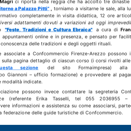
Magri
ci riporta nella reggia che ha accolto tre dinastie
itorno a Palazzo Pitti”
,
torniamo a visitarne le sale, alla l
mativo completamente in visita didattica, 12 ore articol
diversi adattamenti dovuti a variazioni ad oggi imprevedib
so
"Feste, Tradizioni e Cultura Ebraica"
a cura di
Fra
o appuntamenti online e in presenza, e pensato per facilit
a conoscenza delle tradizioni e degli oggetti rituali.
tiche associate a Confcommercio Firenze-Arezzo possono i
sulla pagina dettaglio di ciascun corso (i corsi rivolti all
uesta sezione
del sito Formaimpresa) alla
o Giannoni – ufficio formazione) e provvedere al pag
 modalità indicate.
ssociazione possono invece contattare la segreteria Con
ze (referente Erika Tasselli, tel 055 2036955 – 
evere informazioni e assistenza su come associarsi, parte
lla federazione delle guide turistiche di Confcommercio.