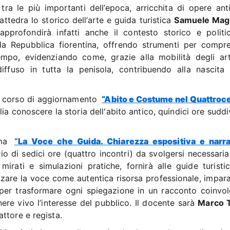
 tra le più importanti dell’epoca, arricchita di opere ant
ttedra lo storico dell’arte e guida turistica
Samuele Mag
approfondirà infatti anche il contesto storico e politi
a Repubblica fiorentina, offrendo strumenti per compr
mpo, evidenziando come, grazie alla mobilità degli artis
diffuso in tutta la penisola, contribuendo alla nascita 
il corso di aggiornamento
“Abito e Costume nel Quattroc
lia conoscere la storia dell'abito antico, quindici ore suddi
mma
“
La Voce che Guida. Chiarezza espositiva e narr
io di sedici ore (quattro incontri) da svolgersi necessari
mirati e simulazioni pratiche, fornirà alle guide turistic
rizzare la voce come autentica risorsa professionale, impa
o, per trasformare ogni spiegazione in un racconto coinvol
ere vivo l’interesse del pubblico. Il docente sarà
Marco T
ttore e regista.