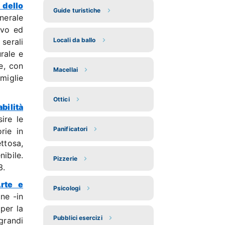
 dello
Guide turistiche
nerale
ivo ed
Locali da ballo
 serali
rale e
e, con
Macellai
miglie
Ottici
bilità
ire le
Panificatori
rie in
ettosa,
ibile.
Pizzerie
3.
Arte e
Psicologi
ne -in
 per la
Pubblici esercizi
grandi