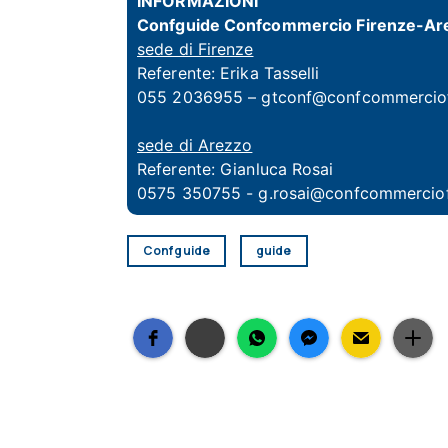
INFORMAZIONI
Confguide Confcommercio Firenze-Ar
sede di Firenze
Referente:
Erika Tasselli
055 2036955 –
gtconf@confcommerciofi
sede di Arezzo
Referente:
Gianluca Rosai
0575 350755 -
g.rosai@confcommerciofi
Confguide
guide