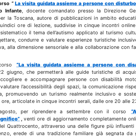
orso “
La visita guidata assieme a persone con disturbo
o Infante
, docente comandato presso la Direzione Ge
per la Toscana, autore di pubblicazioni in ambito educat
indici ore di lezione, suddivise in cinque incontri online
sistematico il tema dell’autismo applicato al turismo cultu
tare, condurre e valutare esperienze turistiche inclusiv
a, alla dimensione sensoriale e alla collaborazione con fa
 corso
“La visita guidata assieme a persone con disa
2 giugno, che permetterà alle guide turistiche di acquis
ccogliere e accompagnare persone con disabilità moto
 valutare l’accessibilità degli spazi, la comunicazione risp
za, promuovendo un turismo realmente inclusivo e sosten
e, articolate in cinque incontri serali, dalle ore 20 alle 2
n agosto, per riprendere a settembre con il corso
“
gnifico”
,
venti ore di aggiornamento completamente onli
del Quattrocento, attraverso una delle figure più influenti
renzo, erede di una tradizione familiare già segnata da 