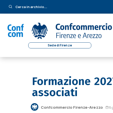
Cerca in archivio...
Sede di Firenze
Formazione 2027
associati
Confcommercio Firenze-Arezzo
15