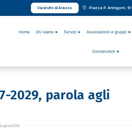
Piazza P. Annigoni, 9
Vai al sito di Arezzo
Home
Chi siamo ➤
Servizi ➤
Associazioni e gruppi ➤
Convenzioni ➤
-2029, parola agli
 giugno 2026