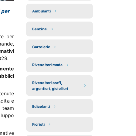
 per
Ambulanti
Benzinai
re per
mande,
Cartolerie
mativi
029.
Rivenditori moda
lmente
bblici
Rivenditori orafi,
argentieri, gioiellieri
tenute
ndita e
Edicolanti
 e team
viluppo
Fioristi
rmative