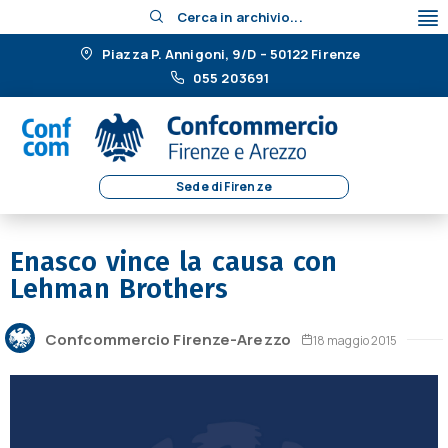
Cerca in archivio...
Piazza P. Annigoni, 9/D – 50122 Firenze
055 203691
Sede di Firenze
Enasco vince la causa con
Lehman Brothers
Confcommercio Firenze-Arezzo
18 maggio 2015