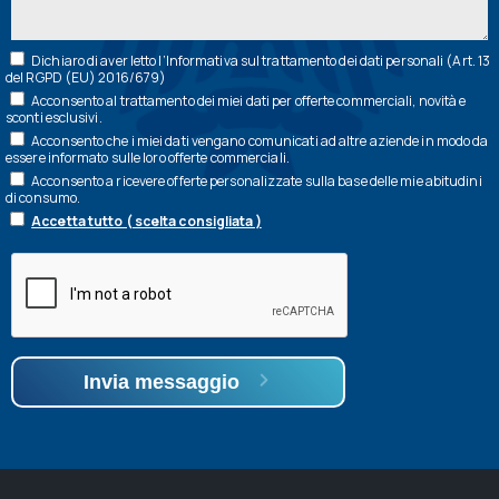
Dichiaro di aver letto l’
Informativa
sul trattamento dei dati personali (Art. 13
del RGPD (EU) 2016/679)
Acconsento al trattamento dei miei dati per offerte commerciali, novità e
sconti esclusivi.
Acconsento che i miei dati vengano comunicati ad altre aziende in modo da
essere informato sulle loro offerte commerciali.
Acconsento a ricevere offerte personalizzate sulla base delle mie abitudini
di consumo.
Accetta tutto ( scelta consigliata )
Invia messaggio