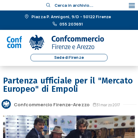
Cerca in archivio...
Piazza P. Annigoni, 9/D – 50122 Firenze
055 203691
Sede di Firenze
Partenza ufficiale per il "Mercato
Europeo" di Empoli
Confcommercio Firenze-Arezzo
31 marzo 2017