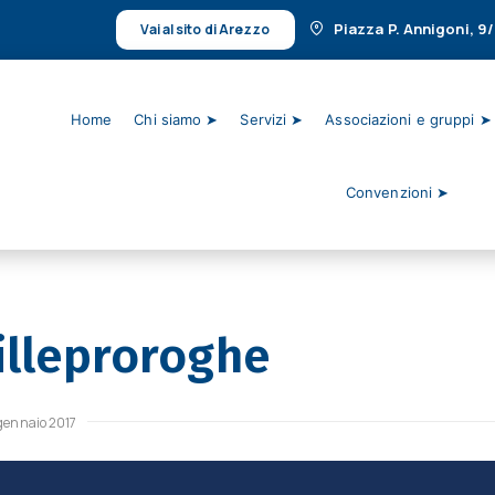
Piazza P. Annigoni, 9
Vai al sito di Arezzo
Home
Chi siamo ➤
Servizi ➤
Associazioni e gruppi ➤
Convenzioni ➤
illeproroghe
gennaio 2017