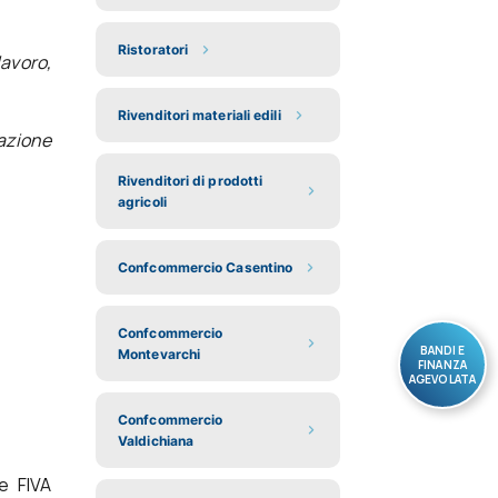
Ristoratori
lavoro,
Rivenditori materiali edili
mazione
Rivenditori di prodotti
agricoli
Confcommercio Casentino
Confcommercio
BANDI E
Montevarchi
FINANZA
AGEVOLATA
Confcommercio
Valdichiana
e FIVA