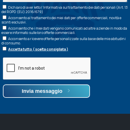
Dichiaro di aver letto l’
Informativa
sul trattamento dei dati personali (Art. 13
del RGPD (EU) 2016/679)
Acconsento al trattamento dei miei dati per offerte commerciali, novità e
sconti esclusivi.
Acconsento che i miei dati vengano comunicati ad altre aziende in modo da
essere informato sulle loro offerte commerciali.
Acconsento a ricevere offerte personalizzate sulla base delle mie abitudini
di consumo.
Accetta tutto ( scelta consigliata )
Invia messaggio