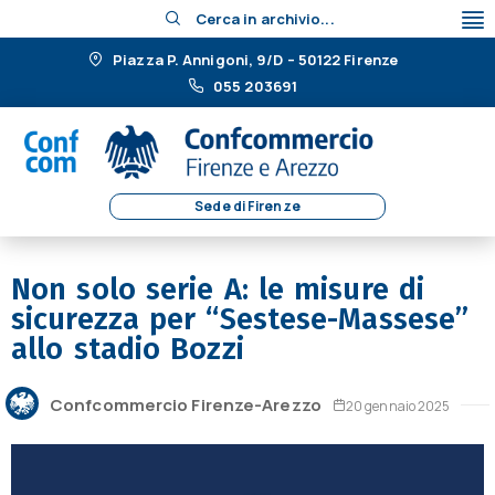
Cerca in archivio...
Piazza P. Annigoni, 9/D – 50122 Firenze
055 203691
Sede di Firenze
Non solo serie A: le misure di
sicurezza per “Sestese-Massese”
allo stadio Bozzi
Confcommercio Firenze-Arezzo
20 gennaio 2025