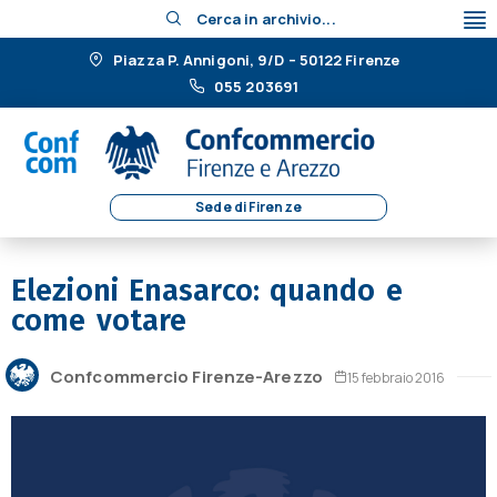
Cerca in archivio...
Piazza P. Annigoni, 9/D – 50122 Firenze
055 203691
Sede di Firenze
Elezioni Enasarco: quando e
come votare
Confcommercio Firenze-Arezzo
15 febbraio 2016