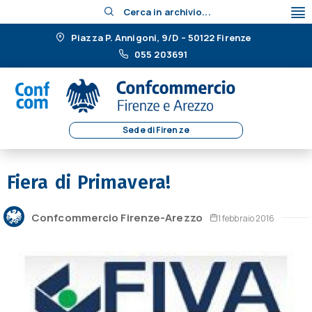
Cerca in archivio...
Piazza P. Annigoni, 9/D – 50122 Firenze
055 203691
Sede di Firenze
Fiera di Primavera!
Confcommercio Firenze-Arezzo
1 febbraio 2016