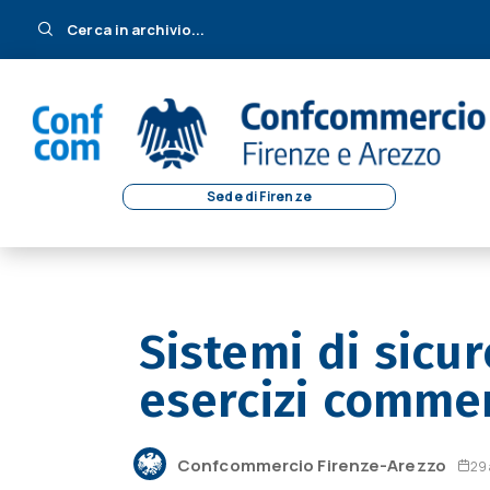
Cerca in archivio...
Sede di Firenze
Sistemi di sicur
esercizi commer
Confcommercio Firenze-Arezzo
29 