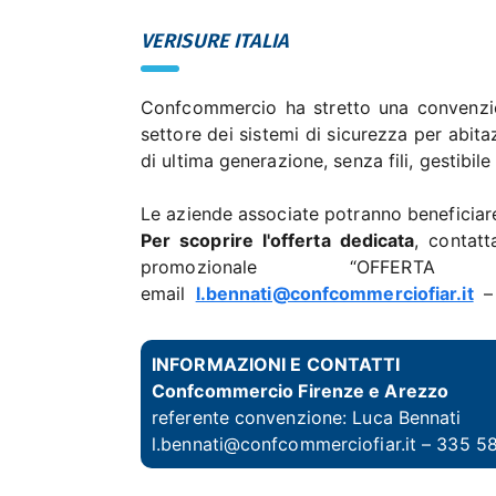
VERISURE ITALIA
Confcommercio ha stretto una convenzione
settore dei sistemi di sicurezza per abit
di ultima generazione, senza fili, gestibi
Le aziende associate potranno beneficiare
Per scoprire l'offerta dedicata
, contat
promozionale “OFFERT
email
l.bennati@confcommerciofiar.it
–
INFORMAZIONI E CONTATTI
Confcommercio Firenze e Arezzo
referente convenzione:
Luca Bennati
l.bennati@confcommerciofiar.it
– 335 5