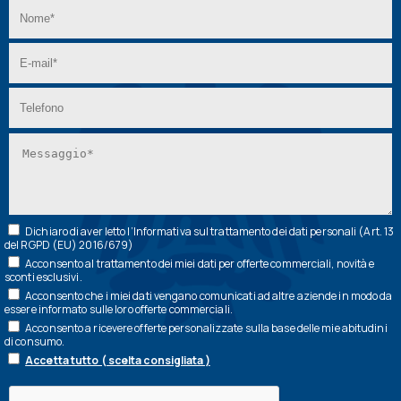
Dichiaro di aver letto l’
Informativa
sul trattamento dei dati personali (Art. 13
del RGPD (EU) 2016/679)
Acconsento al trattamento dei miei dati per offerte commerciali, novità e
sconti esclusivi.
Acconsento che i miei dati vengano comunicati ad altre aziende in modo da
essere informato sulle loro offerte commerciali.
Acconsento a ricevere offerte personalizzate sulla base delle mie abitudini
di consumo.
Accetta tutto ( scelta consigliata )