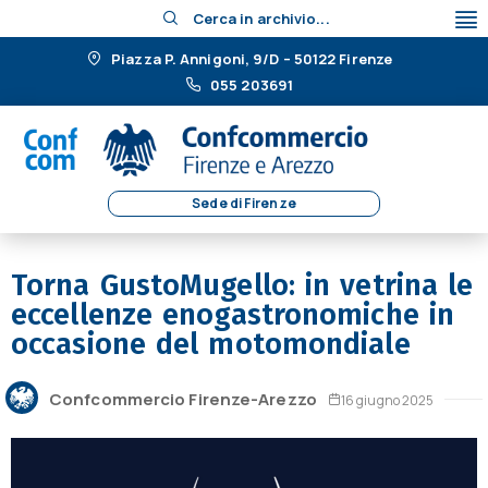
Cerca in archivio...
Piazza P. Annigoni, 9/D – 50122 Firenze
055 203691
Sede di Firenze
Torna GustoMugello: in vetrina le
eccellenze enogastronomiche in
occasione del motomondiale
Confcommercio Firenze-Arezzo
16 giugno 2025