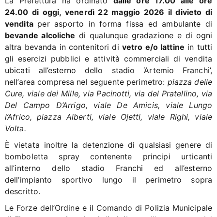
La Prefettura ha ordinato
dalle ore 17.00 alle ore
24.00 di oggi, venerdì 22 maggio 2026 il divieto di
vendita
per asporto in forma fissa ed ambulante di
bevande alcoliche
di qualunque gradazione e di ogni
altra bevanda in contenitori di
vetro e/o lattine
in tutti
gli esercizi pubblici e attività commerciali di vendita
ubicati all’esterno dello stadio ‘Artemio Franchi’,
nell’area compresa nel seguente perimetro:
piazza delle
Cure, viale dei Mille, via Pacinotti, via del Pratellino, via
Del Campo D’Arrigo, viale De Amicis, viale Lungo
l’Africo, piazza Alberti, viale Ojetti, viale Righi, viale
Volta.
È vietata inoltre la detenzione di qualsiasi genere di
bomboletta spray contenente principi urticanti
all’interno dello stadio Franchi ed all’esterno
dell’impianto sportivo lungo il perimetro sopra
descritto.
Le Forze dell’Ordine e il Comando di Polizia Municipale