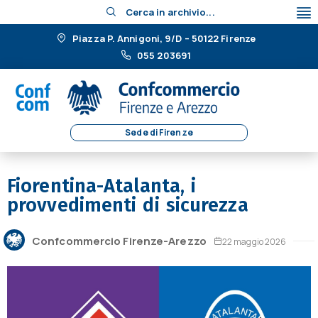
Cerca in archivio...
Piazza P. Annigoni, 9/D – 50122 Firenze
055 203691
Sede di Firenze
Fiorentina-Atalanta, i
provvedimenti di sicurezza
Confcommercio Firenze-Arezzo
22 maggio 2026